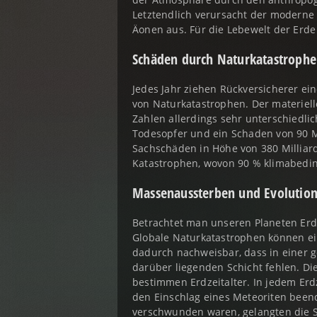
Letztendlich verursacht der moderne
Äonen aus. Für die Lebewelt der Erde
Schäden durch Naturkatastroph
Jedes Jahr ziehen Rückversicherer ei
von Naturkatastrophen. Der materiell
Zahlen allerdings sehr unterschiedlic
Todesopfer und ein Schaden von 90 Mi
Sachschäden in Höhe von 380 Milliar
Katastrophen, wovon 90 % klimabedin
Massenaussterben und Evolutio
Betrachtet man unseren Planeten Erde 
Globale Naturkatastrophen können ei
dadurch nachweisbar, dass in einer g
darüber liegenden Schicht fehlen. Di
bestimmen Erdzeitalter. In jedem Erd
den Einschlag eines Meteoriten beend
verschwunden waren, gelangten die Sä