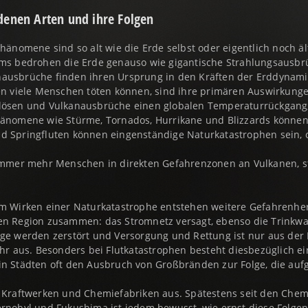
denen Arten und ihre Folgen
änomene sind so alt wie die Erde selbst oder eigentlich noch ä
s bedrohen die Erde genauso wie gigantische Strahlungsausbrü
usbrüche finden ihren Ursprung in den Kräften der Erddynami
n viele Menschen töten können, sind ihre primären Auswirkunge
ösen und Vulkanausbrüche einen globalen Temperaturrückgang,
nomene wie Stürme, Tornados, Hurrikane und Blizzards können w
 Springfluten können eingenständige Naturkatastrophen sein, 
immer mehr Menschen in direkten Gefahrenzonen an Vulkanen, 
m Wirken einer Naturkatastrophe entstehen weitere Gefahrenhe
fenen Region zusammen: das Stromnetz versagt, ebenso die Trink
e werden zerstört und Versorgung und Rettung ist nur aus der 
hr aus. Besonders bei Flutkatastrophen besteht diesbezüglich e
 Städten oft den Ausbruch von Großbränden zur Folge, die auf
Kraftwerken und Chemiefabriken aus. Spätestens seit den Chem
nobyl und Fukushima ist jedem bewusst, wie ernst diese Folgen 