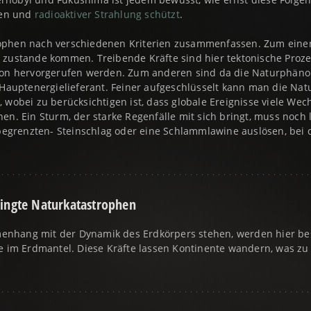
sen und
radioaktiver Strahlung schützt
.
ophen nach verschiedenen Kriterien zusammenfassen. Zum eine
 zustande kommen. Treibende Kräfte sind hier tektonische Proze
ion hervorgerufen werden. Zum anderen sind da die Naturphäno
 Hauptenergielieferant. Feiner aufgeschlüsselt kann man die Nat
 wobei zu berücksichtigen ist, dass globale Ereignisse viele W
en. Ein Sturm, der starke Regenfälle mit sich bringt, muss noch
 begrenzten- Steinschlag oder eine Schlammlawine auslösen, bei
dingte Naturkatastrophen
nhang mit der Dynamik des Erdkörpers stehen, werden hier besc
me im Erdmantel. Diese Kräfte lassen Kontinente wandern, was 