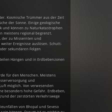
lter. Kosmische Trümmer aus der Zeit
che der Sonne. Einige geologische
k und können zu Naturkatastrophen
n meistens regional begrenzt.
 der zu Missernten und
eiter Ereignisse auslösen. Schutt-
oder sekundären Folgen
steilen Hängen und in Erdbebenzonen
rde für den Menschen. Meistens
wasserversorgung und
Luft möglich. Von verwesenden
ine besonders hohe Gefahr. Erdbeben,
grund der zerstörten Verkehrswege
ieunfällen von Bhopal und Seveso
sein können. Darum ist es wichtig zu