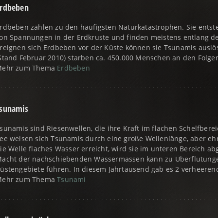
rdbeben
rdbeben zählen zu den häufigsten Naturkatastrophen. Sie ents
on Spannungen in der Erdkruste und finden meistens entlang der
reignen sich Erdbeben vor der Küste können sie Tsunamis auslöse
Stand Februar 2010) starben ca. 450.000 Menschen an den Folge
Mehr zum Thema
Erdbeben
sunamis
sunamis sind Riesenwellen, die ihre Kraft im flachen Schelfberei
ee weisen sich Tsunamis durch eine große Wellenlänge, aber eh
ie Welle flaches Wasser erreicht, wird sie im unteren Bereich 
acht der nachschiebenden Wassermassen kann zu Überflutungen
üstengebiete führen. In diesem Jahrtausend gab es 2 verheeren
Mehr zum Thema
Tsunami