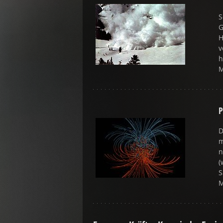
S
G
H
v
h
P
D
m
n
(
S