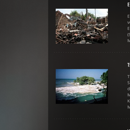
E
E
v
E
(
T
T
S
d
M
K