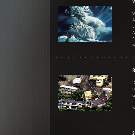
V
W
A
E
A
S
B
D
u
G
i
S