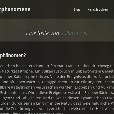
urphänomene
Blog
Katastrophen
Eine Seite von
vulkane.net
urphänomen?
nschen begeistern kann, rufen Naturkatastrophen durchweg ne
 Naturkatastrophe. Ein Vulkanausbruch in unbewohntem Gebiet
u einer Katastrophe führen. Viele der Ereignisse, die zu Naturka
und oft lebenswichtig. Gängige Theorien zur Bildung der Erda
llbare Katastrophen verursachen würden. Erdbeben und Vulkan
Erdmantel aus. Ohne diese Ereignisse wäre die Erdoberfläche 
lligenz und Fähigkeiten sind teilweise diesen dynamischen Proz
ulden durch seinen Eingriff in die Natur, dass viele natürliche
nd die Zerstörung von Auen verschärfen vielerorts das Hochwas
enen Klimawandel verstärkt Stürme.