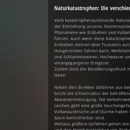
Naturkatastrophen: Die verschie
Viele katastrophenauslösende Naturph
der Entstehung unseres Sonnensystem
Phänomene wie Erdbeben und Vulkana
führen. Auch wenn diese Katastrophe
Erdbeben können aber Tsunamis ausl
Hungersnöten führen kann. Wetterphä
und Schlammlawinen, Hochwasser und
vorangegangener Ereigisse.
Zudem lässt der Bevölkerungsdruck 
leben.
Neben den direkten Gefahren aus de
bricht die Infrastruktur der betrof
Abwasserentsorgung. Die Verkehrsweg
Leichen geht eine große Seuchengefa
Vulkanausbrüche und Stürme haben in
kaum kontrollierbar sind.
Weitaus größere Gefahren gehen von 
und den Atomkatastrophen von Tscher