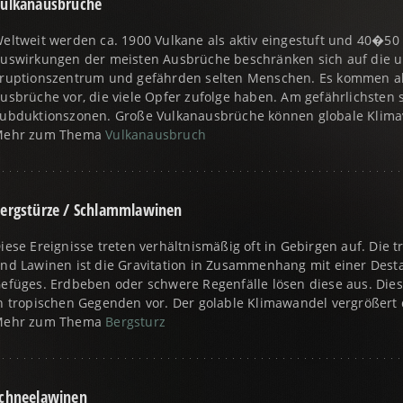
ulkanausbrüche
eltweit werden ca. 1900 Vulkane als aktiv eingestuft und 40�50 
uswirkungen der meisten Ausbrüche beschränken sich auf die 
ruptionszentrum und gefährden selten Menschen. Es kommen a
usbrüche vor, die viele Opfer zufolge haben. Am gefährlichsten 
ubduktionszonen. Große Vulkanausbrüche können globale Klim
Mehr zum Thema
Vulkanausbruch
ergstürze / Schlammlawinen
iese Ereignisse treten verhältnismäßig oft in Gebirgen auf. Die 
nd Lawinen ist die Gravitation in Zusammenhang mit einer Desta
efüges. Erdbeben oder schwere Regenfälle lösen diese aus. Di
n tropischen Gegenden vor. Der golable Klimawandel vergrößert 
Mehr zum Thema
Bergsturz
chneelawinen