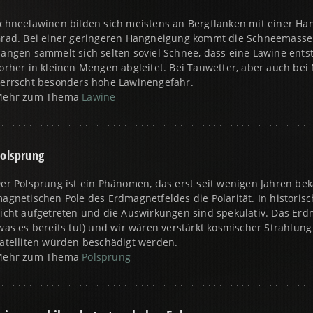
chneelawinen bilden sich meistens an Bergflanken mit einer H
rad. Bei einer geringeren Hangneigung kommt die Schneemasse 
ängen sammelt sich selten soviel Schnee, dass eine Lawine ents
orher in kleinen Mengen abgleitet. Bei Tauwetter, aber auch be
errscht besonders hohe Lawinengefahr.
Mehr zum Thema
Lawine
olsprung
er Polsprung ist ein Phänomen, das erst seit wenigen Jahren bek
agnetischen Pole des Erdmagnetfeldes die Polarität. In historisc
icht aufgetreten und die Auswirkungen sind spekulativ. Das Erd
was es bereits tut) und wir wären verstärkt kosmischer Strahlung
atelliten würden beschädigt werden.
Mehr zum Thema
Polsprung