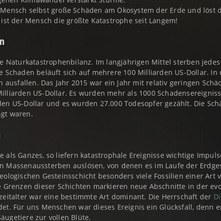
 Mensch selbst große Schäden am Ökosystem der Erde und löst d
 ist der Mensch die größte Katastrophe seit Langem!
en
ne Naturkatastrophenbilanz. Im langjährigen Mittel sterben jede
e Schaden beläuft sich auf mehrere 100 Milliarden US-Dollar. In
h ausfallen. Das Jahr 2015 war ein Jahr mit relativ geringen Sc
lliarden US-Dollar. Es wurden mehr als 1000 Schadensereignisse
den US-Dollar und es wurden 27.000 Todesopfer gezählt. Die Sc
gt waren.
n
als Ganzes, so liefern katastrophale Ereignisse wichtige Impuls
n Massenaussterben auslösen, von denen es im Laufe der Erdges
eologischen Gesteinsschicht besonders viele Fossilien einer Art
e Grenzen dieser Schichten markieren neue Abschnitte in der ev
zeitalter war eine bestimmte Art dominant. Die Herrschaft der
Di
et. Für uns Menschen war dieses Ereignis ein Glücksfall, denn 
ugetiere zur vollen Blüte.